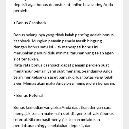
deposit agar bonus deposit slot online bisa sering Anda
peroleh.
• Bonus Cashback
Bonus selanjunya yang tidak kalah penting adalah bonus
cashback. Mungkin pemain pemula masih bingung
dengan bonus satu ini. Utk mendapati bonus ini
merupakan penuhi dulu minimal taruhan yang telah agen
slot tentukan.
Rata-rata bonus cashback dapat pemain peroleh buat
menghibur pemain yang sulit menang. Seandainya Anda
telah mengeluarkan aset banyak di luar batas yang telah
agen Memastikan maka Anda bisa memperoleh bonus ini.
• Bonus Referral
Bonus kemudian yang bisa Anda dapatkan dengan cara
mengajak teman main-main slot di agen Slot yakni bonus
referral. Bila berhasil mengajak teman melakukan
pendaftaran hingga melakukan deposit, dan