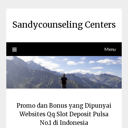
Skip
to
content
Sandycounseling Centers
Menu
Promo dan Bonus yang Dipunyai
Websites Qq Slot Deposit Pulsa
No.1 di Indonesia