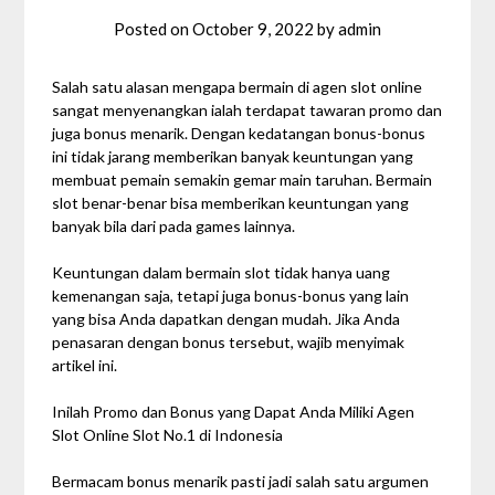
Posted on
October 9, 2022
by
admin
Salah satu alasan mengapa bermain di agen slot online
sangat menyenangkan ialah terdapat tawaran promo dan
juga bonus menarik. Dengan kedatangan bonus-bonus
ini tidak jarang memberikan banyak keuntungan yang
membuat pemain semakin gemar main taruhan. Bermain
slot benar-benar bisa memberikan keuntungan yang
banyak bila dari pada games lainnya.
Keuntungan dalam bermain slot tidak hanya uang
kemenangan saja, tetapi juga bonus-bonus yang lain
yang bisa Anda dapatkan dengan mudah. Jika Anda
penasaran dengan bonus tersebut, wajib menyimak
artikel ini.
Inilah Promo dan Bonus yang Dapat Anda Miliki Agen
Slot Online Slot No.1 di Indonesia
Bermacam bonus menarik pasti jadi salah satu argumen