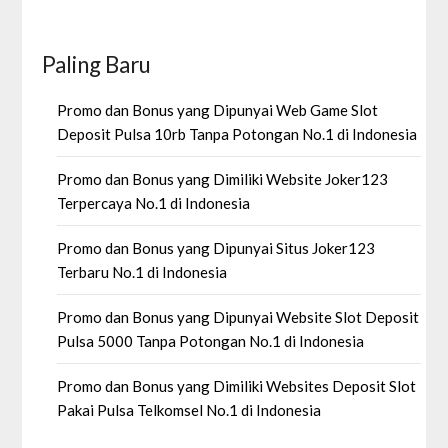
Paling Baru
Promo dan Bonus yang Dipunyai Web Game Slot
Deposit Pulsa 10rb Tanpa Potongan No.1 di Indonesia
Promo dan Bonus yang Dimiliki Website Joker123
Terpercaya No.1 di Indonesia
Promo dan Bonus yang Dipunyai Situs Joker123
Terbaru No.1 di Indonesia
Promo dan Bonus yang Dipunyai Website Slot Deposit
Pulsa 5000 Tanpa Potongan No.1 di Indonesia
Promo dan Bonus yang Dimiliki Websites Deposit Slot
Pakai Pulsa Telkomsel No.1 di Indonesia